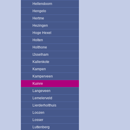
Hellendoorn
Hengelo
Hertme
Hezingen
Hoge Hexel
Holten
Holthone
IJsselham
Kallenkote
Kampen
Kamperveen
Kuinre
Langeveen
Lemelerveld
Lierderholthuis
Loozen
Losser
Luttenberg