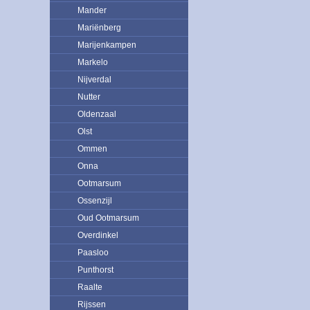
Mander
Mariënberg
Marijenkampen
Markelo
Nijverdal
Nutter
Oldenzaal
Olst
Ommen
Onna
Ootmarsum
Ossenzijl
Oud Ootmarsum
Overdinkel
Paasloo
Punthorst
Raalte
Rijssen