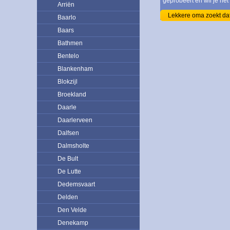
geprobeert en wil je het
Arriën
Lekkere oma zoekt da
Baarlo
Baars
Bathmen
Bentelo
Blankenham
Blokzijl
Broekland
Daarle
Daarlerveen
Dalfsen
Dalmsholte
De Bult
De Lutte
Dedemsvaart
Delden
Den Velde
Denekamp