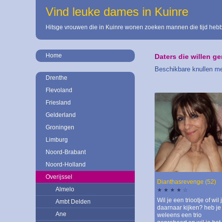
Vind leuke dames in Kuinre
Hitsge vrouwen die in Kuinre wonen zoeken mannen die tijd hebb
Home
Daters die willen 
Beschikbare knullen met
Drenthe
Flevoland
Friesland
Gelderland
Groningen
Limburg
Noord-Brabant
Noord-Holland
Overijssel
Dianthasrevenge (52)
Almelo
★ ★ ★ ★ ☆
Wil je een triootje of wil 
Ambt Delden
daarnaar kijken? heb je
Ane
weleens een trio