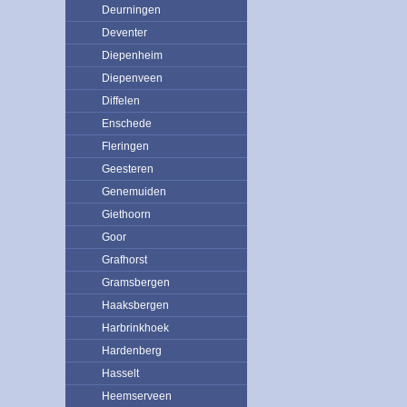
Deurningen
Deventer
Diepenheim
Diepenveen
Diffelen
Enschede
Fleringen
Geesteren
Genemuiden
Giethoorn
Goor
Grafhorst
Gramsbergen
Haaksbergen
Harbrinkhoek
Hardenberg
Hasselt
Heemserveen