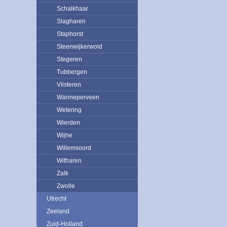
Schalkhaar
Slagharen
Staphorst
Steenwijkerwold
Stegeren
Tubbergen
Vilsteren
Wanneperveen
Wetering
Wierden
Wijhe
Willemsoord
Witharen
Zalk
Zwolle
Utrecht
Zeeland
Zuid-Holland