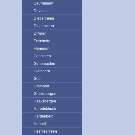
Deurningen
Deventer
Diepenheim
Diepenveen
Diffelen
Enschede
Fleringen
Geesteren
Genemuiden
Giethoorn
Goor
Grafhorst
Gramsbergen
Haaksbergen
Harbrinkhoek
Hardenberg
Hasselt
Heemserveen