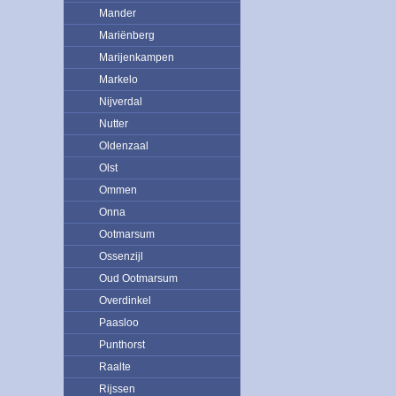
Mander
Mariënberg
Marijenkampen
Markelo
Nijverdal
Nutter
Oldenzaal
Olst
Ommen
Onna
Ootmarsum
Ossenzijl
Oud Ootmarsum
Overdinkel
Paasloo
Punthorst
Raalte
Rijssen