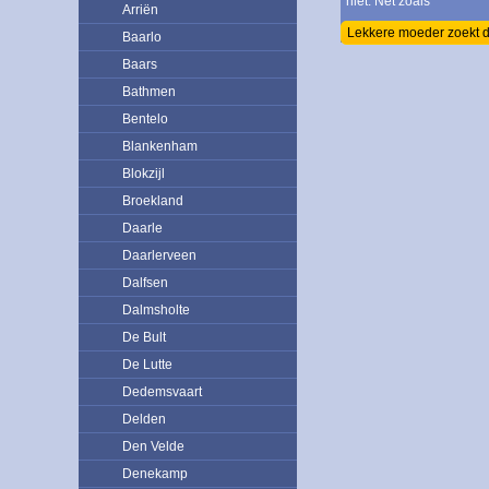
niet. Net zoals
Arriën
Lekkere moeder zoekt 
Baarlo
Baars
Bathmen
Bentelo
Blankenham
Blokzijl
Broekland
Daarle
Daarlerveen
Dalfsen
Dalmsholte
De Bult
De Lutte
Dedemsvaart
Delden
Den Velde
Denekamp