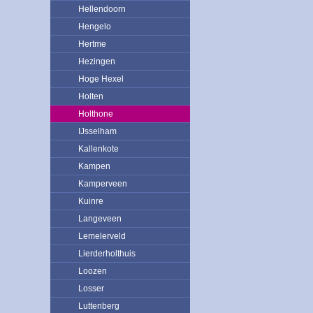
Hellendoorn
Hengelo
Hertme
Hezingen
Hoge Hexel
Holten
Holthone
IJsselham
Kallenkote
Kampen
Kamperveen
Kuinre
Langeveen
Lemelerveld
Lierderholthuis
Loozen
Losser
Luttenberg