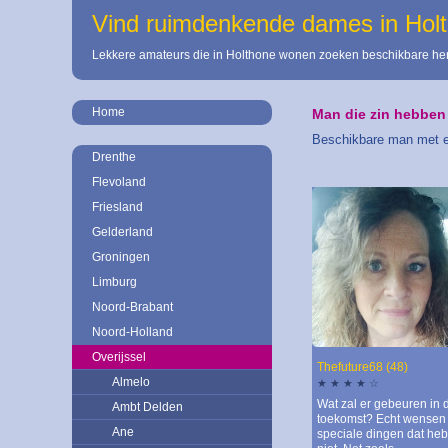
Vind ruimdenkende dames in Hol
Lekkere amateurs die in Holthone wonen zoeken beschikbare her
Home
Man die zin hebben 
Beschikbare man met ee
Drenthe
Flevoland
Friesland
Gelderland
Groningen
Limburg
Noord-Brabant
Noord-Holland
Overijssel
Thefuture68 (48)
Almelo
★ ★ ★ ★ ☆
Wat zal er gebeuren in 
Ambt Delden
toekomst? Echt wensen 
Ane
speciale dingen dat heb