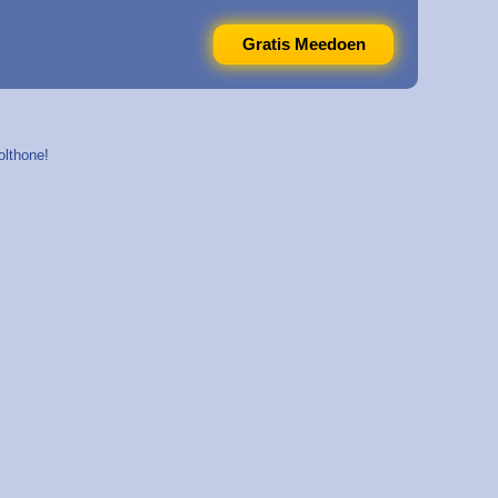
Gratis Meedoen
olthone!