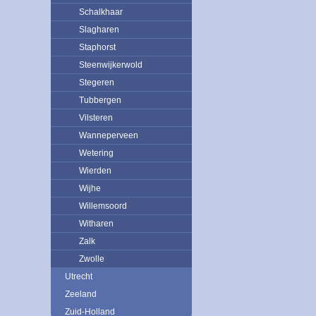
Schalkhaar
Slagharen
Staphorst
Steenwijkerwold
Stegeren
Tubbergen
Vilsteren
Wanneperveen
Wetering
Wierden
Wijhe
Willemsoord
Witharen
Zalk
Zwolle
Utrecht
Zeeland
Zuid-Holland