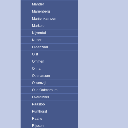
Mander
Mariënberg
Marijenkampen
Markelo
Nijverdal
Nutter
Oldenzaal
Olst
Ommen
Onna
Ootmarsum
Ossenzijl
Oud Ootmarsum
Overdinkel
Paasloo
Punthorst
Raalte
Rijssen