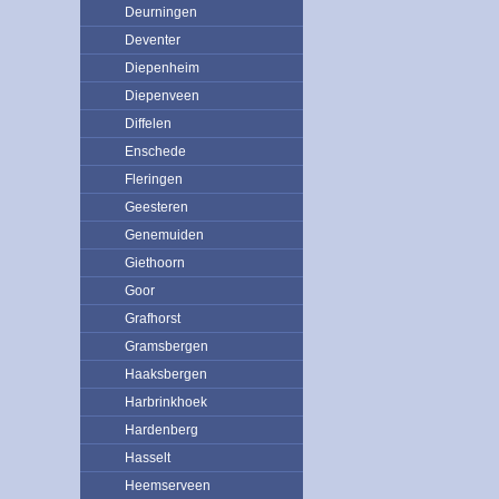
Deurningen
Deventer
Diepenheim
Diepenveen
Diffelen
Enschede
Fleringen
Geesteren
Genemuiden
Giethoorn
Goor
Grafhorst
Gramsbergen
Haaksbergen
Harbrinkhoek
Hardenberg
Hasselt
Heemserveen