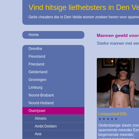
Vind hitsige liefhebsters in Den V
Geile cheaters die in Den Velde wonen zoeken heren voor spanne
Home
Mannen gewld voor
Sterke mannen met een 
Drenthe
Flevoland
Friesland
Gelderland
Groningen
Limburg
Noord-Brabant
Noord-Holland
Overijssel
Lissyyyslaaf (50)
Almelo
★ ★ ★ ★ ★
Onderdanige slavin zoe
Ambt Delden
spannende meester Ee
Ane
beginnende meester,