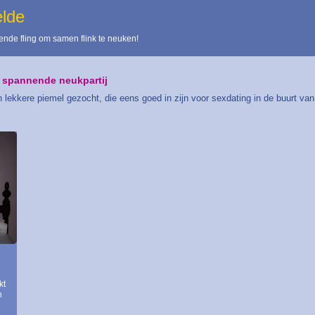
elde
nde fling om samen flink te neuken!
 spannende neukpartij
lekkere piemel gezocht, die eens goed in zijn voor sexdating in de buurt va
kt
n