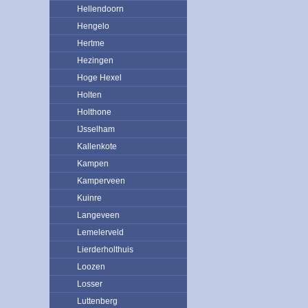
Hellendoorn
Hengelo
Hertme
Hezingen
Hoge Hexel
Holten
Holthone
IJsselham
Kallenkote
Kampen
Kamperveen
Kuinre
Langeveen
Lemelerveld
Lierderholthuis
Loozen
Losser
Luttenberg