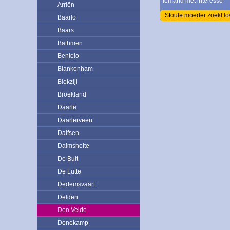
iemand met interesse
Arriën
Stoute moeder zoekt lo
Baarlo
Baars
Bathmen
Bentelo
Blankenham
Blokzijl
Broekland
Daarle
Daarlerveen
Dalfsen
Dalmsholte
De Bult
De Lutte
Dedemsvaart
Delden
Den Velde
Denekamp