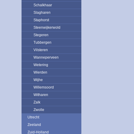
Schalkhaar
Slagharen
Staphorst
Steenwijkerwold
Stegeren
Tubbergen
Vilsteren
Wanneperveen
Wetering
Wierden
Wijhe
Willemsoord
Witharen
Zalk
Zwolle
Utrecht
Zeeland
Zuid-Holland