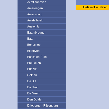
Achttienhoven
Hete milf wil daten
Amerongen
Amersfoort
Amstelhoek
Austerlitz
Baambrugge
Baarn
Benschop
Bilthoven
Bosch en Duin
Breukelen
Bunnik
Cothen
De Bilt
De Hoef
De Meern
Den Dolder
Driebergen-Rijsenburg