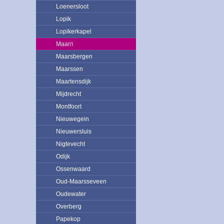
Loenersloot
Lopik
Lopikerkapel
Maarn
Maarsbergen
Maarssen
Maartensdijk
Mijdrecht
Montfoort
Nieuwegein
Nieuwersluis
Nigtevecht
Odijk
Ossenwaard
Oud-Maarsseveen
Oudewater
Overberg
Papekop