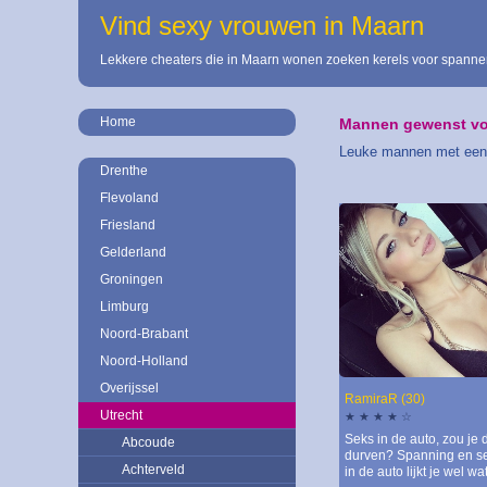
Vind sexy vrouwen in Maarn
Lekkere cheaters die in Maarn wonen zoeken kerels voor spannend
Home
Mannen gewenst vo
Leuke mannen met een g
Drenthe
Flevoland
Friesland
Gelderland
Groningen
Limburg
Noord-Brabant
Noord-Holland
Overijssel
RamiraR (30)
Utrecht
★ ★ ★ ★ ☆
Seks in de auto, zou je 
Abcoude
durven? Spanning en s
Achterveld
in de auto lijkt je wel wat