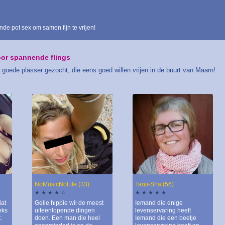
e pot sex om samen fijn te vrijen!
or spannende flings
oede plasser gezocht, die eens goed willen vrijen in de buurt van Maarn!
NoMusicNoLife (33)
Tanii-Sha (56)
★ ★ ★ ★ ☆
★ ★ ★ ★ ★
dat
Geile hippie wil de meest
Iemand die enige
eks
uiteenlopende dingen
levenservaring heeft
.
doen. Een man die heel
Iemand die een beetje