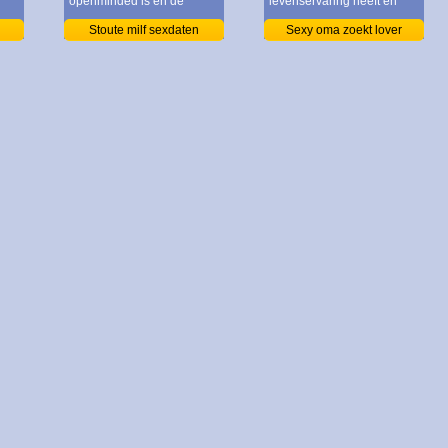
openminded is en de
levenservaring heeft en
meest
geniet
Stoute milf sexdaten
Sexy oma zoekt lover