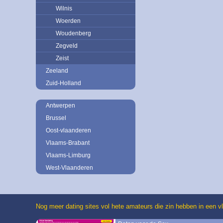
Wilnis
Woerden
Woudenberg
Zegveld
Zeist
Zeeland
Zuid-Holland
Antwerpen
Brussel
Oost-vlaanderen
Vlaams-Brabant
Vlaams-Limburg
West-Vlaanderen
Nog meer dating sites vol hete amateurs die zin hebben in een vl