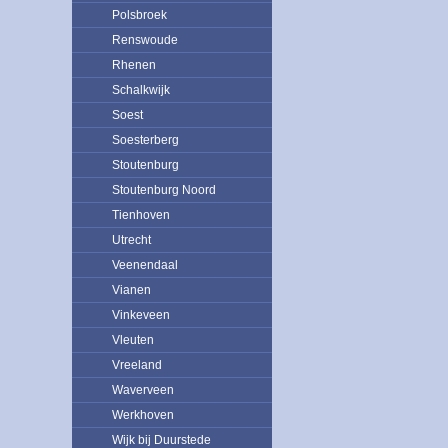
Polsbroek
Renswoude
Rhenen
Schalkwijk
Soest
Soesterberg
Stoutenburg
Stoutenburg Noord
Tienhoven
Utrecht
Veenendaal
Vianen
Vinkeveen
Vleuten
Vreeland
Waverveen
Werkhoven
Wijk bij Duurstede